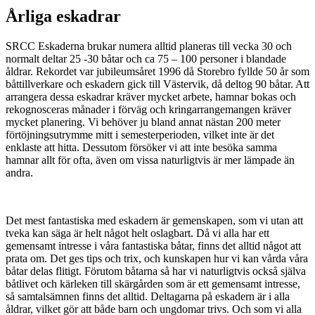
Årliga eskadrar
SRCC Eskaderna brukar numera alltid planeras till vecka 30 och
normalt deltar 25 -30 båtar och ca 75 – 100 personer i blandade
åldrar. Rekordet var jubileumsåret 1996 då Storebro fyllde 50 år som
båttillverkare och eskadern gick till Västervik, då deltog 90 båtar. Att
arrangera dessa eskadrar kräver mycket arbete, hamnar bokas och
rekognosceras månader i förväg och kringarrangemangen kräver
mycket planering. Vi behöver ju bland annat nästan 200 meter
förtöjningsutrymme mitt i semesterperioden, vilket inte är det
enklaste att hitta. Dessutom försöker vi att inte besöka samma
hamnar allt för ofta, även om vissa naturligtvis är mer lämpade än
andra.
Det mest fantastiska med eskadern är gemenskapen, som vi utan att
tveka kan säga är helt något helt oslagbart. Då vi alla har ett
gemensamt intresse i våra fantastiska båtar, finns det alltid något att
prata om. Det ges tips och trix, och kunskapen hur vi kan vårda våra
båtar delas flitigt. Förutom båtarna så har vi naturligtvis också själva
båtlivet och kärleken till skärgården som är ett gemensamt intresse,
så samtalsämnen finns det alltid. Deltagarna på eskadern är i alla
åldrar, vilket gör att både barn och ungdomar trivs. Och som vi alla