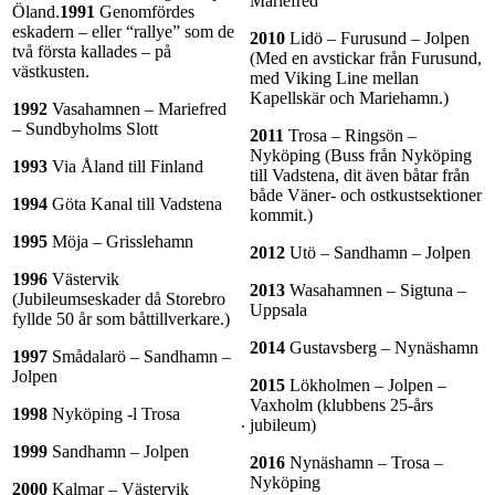
Mariefred
Öland.
1991
Genomfördes
eskadern – eller “rallye” som de
2010
Lidö – Furusund – Jolpen
två första kallades – på
(Med en avstickar från Furusund,
västkusten.
med Viking Line mellan
Kapellskär och Mariehamn.)
1992
Vasahamnen – Mariefred
– Sundbyholms Slott
2011
Trosa – Ringsön –
Nyköping (Buss från Nyköping
1993
Via Åland till Finland
till Vadstena, dit även båtar från
både Väner- och ostkustsektioner
1994
Göta Kanal till Vadstena
kommit.)
1995
Möja – Grisslehamn
2012
Utö – Sandhamn – Jolpen
1996
Västervik
2013
Wasahamnen – Sigtuna –
(Jubileumseskader då Storebro
Uppsala
fyllde 50 år som båttillverkare.)
2014
Gustavsberg – Nynäshamn
1997
Smådalarö – Sandhamn –
Jolpen
2015
Lökholmen – Jolpen –
Vaxholm (klubbens 25-års
1998
Nyköping -l Trosa
.
jubileum)
1999
Sandhamn – Jolpen
2016
Nynäshamn – Trosa –
Nyköping
2000
Kalmar – Västervik