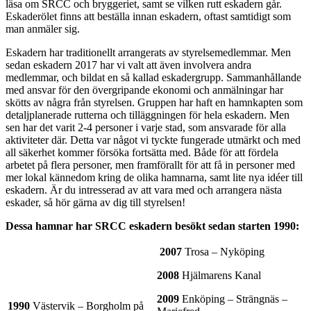
läsa om SRCC och bryggeriet, samt se vilken rutt eskadern går.
Eskaderölet finns att beställa innan eskadern, oftast samtidigt som
man anmäler sig.
Eskadern har traditionellt arrangerats av styrelsemedlemmar. Men
sedan eskadern 2017 har vi valt att även involvera andra
medlemmar, och bildat en så kallad eskadergrupp. Sammanhållande
med ansvar för den övergripande ekonomi och anmälningar har
skötts av några från styrelsen. Gruppen har haft en hamnkapten som
detaljplanerade rutterna och tilläggningen för hela eskadern. Men
sen har det varit 2-4 personer i varje stad, som ansvarade för alla
aktiviteter där. Detta var något vi tyckte fungerade utmärkt och med
all säkerhet kommer försöka fortsätta med. Både för att fördela
arbetet på flera personer, men framförallt för att få in personer med
mer lokal kännedom kring de olika hamnarna, samt lite nya idéer till
eskadern. Är du intresserad av att vara med och arrangera nästa
eskader, så hör gärna av dig till styrelsen!
Dessa hamnar har S
RCC eskadern besökt sedan starten 1990:
2007
Trosa – Nyköping
2008
Hjälmarens Kanal
2009
Enköping – Strängnäs –
1990
Västervik – Borgholm på