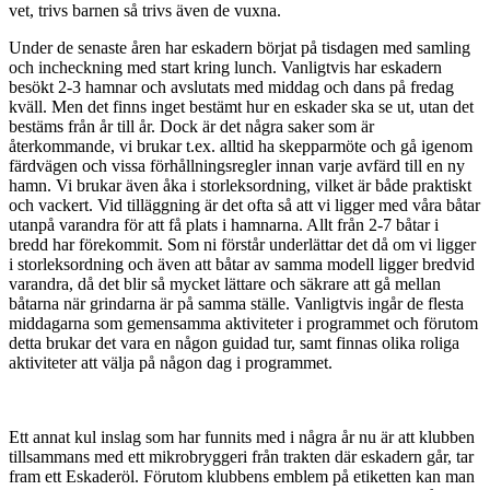
vet, trivs barnen så trivs även de vuxna.
Under de senaste åren har eskadern börjat på tisdagen med samling
och incheckning med start kring lunch. Vanligtvis har eskadern
besökt 2-3 hamnar och avslutats med middag och dans på fredag
kväll. Men det finns inget bestämt hur en eskader ska se ut, utan det
bestäms från år till år. Dock är det några saker som är
återkommande, vi brukar t.ex. alltid ha skepparmöte och gå igenom
färdvägen och vissa förhållningsregler innan varje avfärd till en ny
hamn. Vi brukar även åka i storleksordning, vilket är både praktiskt
och vackert. Vid tilläggning är det ofta så att vi ligger med våra båtar
utanpå varandra för att få plats i hamnarna. Allt från 2-7 båtar i
bredd har förekommit. Som ni förstår underlättar det då om vi ligger
i storleksordning och även att båtar av samma modell ligger bredvid
varandra, då det blir så mycket lättare och säkrare att gå mellan
båtarna när grindarna är på samma ställe. Vanligtvis ingår de flesta
middagarna som gemensamma aktiviteter i programmet och förutom
detta brukar det vara en någon guidad tur, samt finnas olika roliga
aktiviteter att välja på någon dag i programmet.
Ett annat kul inslag som har funnits med i några år nu är att klubben
tillsammans med ett mikrobryggeri från trakten där eskadern går, tar
fram ett Eskaderöl. Förutom klubbens emblem på etiketten kan man