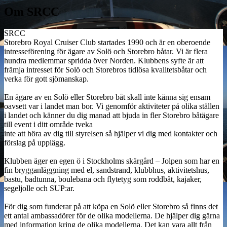
Om SRCC
SRCC
Storebro Royal Cruiser Club startades 1990 och är en oberoende
intresseförening för ägare av Solö och Storebro båtar. Vi är flera
hundra medlemmar spridda över Norden. Klubbens syfte är att
främja intresset för Solö och Storebros tidlösa kvalitetsbåtar och
verka för gott sjömanskap.
En ägare av en Solö eller Storebro båt skall inte känna sig ensam
oavsett var i landet man bor. Vi genomför aktiviteter på olika ställen
i landet och känner du dig manad att bjuda in fler Storebro båtägare
till event i ditt område tveka
inte att höra av dig till styrelsen så hjälper vi dig med kontakter och
förslag på upplägg.
Klubben äger en egen ö i Stockholms skärgård – Jolpen som har en
fin brygganläggning med el, sandstrand, klubbhus, aktivitetshus,
bastu, badtunna, boulebana och flytetyg som roddbåt, kajaker,
segeljolle och SUP:ar.
För dig som funderar på att köpa en Solö eller Storebro så finns det
ett antal ambassadörer för de olika modellerna. De hjälper dig gärna
med information kring de olika modellerna. Det kan vara allt från