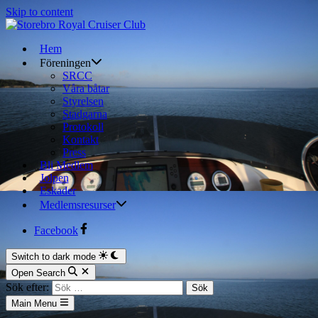
Skip to content
Hem
Föreningen
SRCC
Våra båtar
Styrelsen
Stadgarna
Protokoll
Kontakt
Press
Bli Medlem
Jolpen
Eskader
Medlemsresurser
Facebook
Switch to dark mode
Open Search
Sök efter:
Main Menu