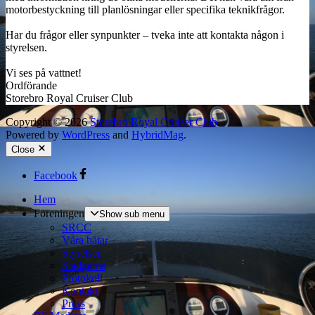
motorbestyckning till planlösningar eller specifika teknikfrågor.
Har du frågor eller synpunkter – tveka inte att kontakta någon i
styrelsen.
Vi ses på vattnet!
Ordförande
Storebro Royal Cruiser Club
Copyright © 2026
Storebro Royal Cruiser Club
.
Powered by
WordPress
and
HybridMag
.
Close
Facebook
Hem
Föreningen
Show sub menu
SRCC
Våra båtar
Styrelsen
Stadgarna
Protokoll
Kontakt
Press