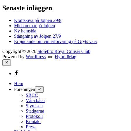
Senaste inläggen
Kräftskiva på Jolpen 29/8
Midsommar på Jolpen
Ny hemsida
Stängning av Jolpen 27/9
Erbjudande om vinterförvaring på Gryts varv
Copyright © 2026
Storebro Royal Cruiser Club
.
Powered by
WordPress
and
HybridMag
.
Close
Facebook
Hem
Show
Föreningen
sub
SRCC
menu
Våra båtar
Styrelsen
Stadgarna
Protokoll
Kontakt
Press