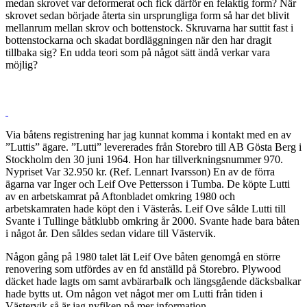
medan skrovet var deformerat och fick därför en felaktig form? När
skrovet sedan började återta sin ursprungliga form så har det blivit
mellanrum mellan skrov och bottenstock. Skruvarna har suttit fast i
bottenstockarna och skadat bordläggningen när den har dragit
tillbaka sig? En udda teori som på något sätt ändå verkar vara
möjlig?
Via båtens registrening har jag kunnat komma i kontakt med en av
”Luttis” ägare. ”Lutti” levererades från Storebro till AB Gösta Berg i
Stockholm den 30 juni 1964. Hon har tillverkningsnummer 970.
Nypriset Var 32.950 kr. (Ref. Lennart Ivarsson) En av de förra
ägarna var Inger och Leif Ove Pettersson i Tumba. De köpte Lutti
av en arbetskamrat på Aftonbladet omkring 1980 och
arbetskamraten hade köpt den i Västerås. Leif Ove sålde Lutti till
Svante i Tullinge båtklubb omkring år 2000. Svante hade bara båten
i något år. Den såldes sedan vidare till Västervik.
Någon gång på 1980 talet lät Leif Ove båten genomgå en större
renovering som utfördes av en fd anställd på Storebro. Plywood
däcket hade lagts om samt avbärarbalk och längsgående däcksbalkar
hade bytts ut. Om någon vet något mer om Lutti från tiden i
Västervik så är jag nyfiken på mer information.