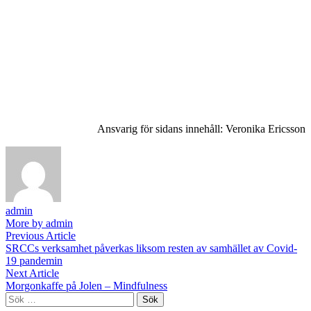
Ansvarig för sidans innehåll: Veronika Ericsson
admin
More by admin
Inläggsnavigering
Previous
Previous Article
article:
SRCCs verksamhet påverkas liksom resten av samhället av Covid-
19 pandemin
Next
Next Article
article:
Morgonkaffe på Jolen – Mindfulness
Sök
efter: