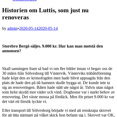
in
Historien om Luttis, som just nu
renoveras
by
admin
•
2020-05-14
2020-05-14
Storebro Bergö säljes. 9.000 kr. Hur kan man motstå den
annonsen?
Skall sanningen fram så bad vi om fler bilder innan vi begav oss de
30 milen från Sölvesborg till Västervik. Västerviks träbåtsförening
hade köpt den av kronofogden men hade blivit uppsagda från den
plats de hade den på då hamnen skulle bygga ut. De kunde inte ta
sig an renoveringen. Båten hade stått ute något år. Tidvis utan något
som helst skydd mot väder och vind. Doghouse var i starkt behov av
renovering. Det växte mossa på fördäck. Men för priset 9.000 kr var
det värt ett försök tyckte vi.
Efter transport till Sölvesborg började vi med att renskrapa skrovet
för att titta närmare på vilket skick hon befann sig i. Skrovet var OK,