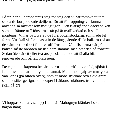
Båten har nu demonterats steg för steg och vi har försökt att inte
skada de bortplockade detljerna för att förhoppningsvis kunna
använda så mycket som möjligt igen. Den tvärsgående däcksbalken
som de främre ruff fönsterna står på är nytillverkad och skall
monteras. Vi har bytt två av de fyra bottenstockarna som hade fel
form. Nu skall vi först passa in de längsgående däcksbalkarna så att
de stämmer med det främre ruff fönstret. Då ruffsidorna står på
balken måste bredden mellan dem stämma med bredden på fönstret.
Sedan återstår ett eller två års pusslande med att få alla bitar
renoverade och på rätt plats igen.
De egna kunskaperna består i normalt underhåll av en högsjöbåt i
furu, men det här är något helt annat. Men, med hjälp av min goda
vän Jonas (på bilden ovan), som är möbelsnickare och slöjdlärare
samt besitter gedigna kunskaper i båtkonstruktioner, tror vi att det
skall gå bra.
Vi hoppas kunna visa upp Lutti när Mahognyn blänker i solen
någon gång.