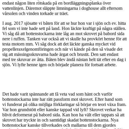
endast någon liten rötskada på en bordläggningsplanka över
vattenlinjen. Däremot släppte limningarna i doghouse allt eftersom
vårsolen och vinden torkade ur träet.
I aug. 2017 sjösatte vi båten för att se hur hon var i sjön och ev. hitta
fel som vi inte hade sett på land. Hon läckte kraftigt på några ställen.
Vi såg då att bottenstockarna inte låg an mot skrovet på babord sida
nere i ruffen. Tanken var också att vi skulle ha provkört henne för att
testa motorn mm. Vi såg dock att det läckte ganska mycket vid
propelleraxelgenomföringen och när vi kände på den så visade det
sig att mässingsskruvarna hade ärgat och brustit. Den satt endast
med tre skruvar av åtta. Båten blev ändå nästan helt tät efter en dag i
sjön. Vi lyfte henne igen och började planera för fortsatt arbete.
Det hade varit spännande att få veta vad som hänt och varför
bottenstockarna inte har rätt passform mot skrovet. Efter hand som
vi funderat på olika möjliga förklaringar så börjar en teori växa fram.
Var hon grundstött eller kanske tappad vid lyft? Skrovet verkar ha
blivit deformerat på babord sida. Kan hon ha vält eller tappats så att
skrovet har tryckte in och samtidigt skadat bottenstockarna. Nya
bottenstockar kanske tillverkades och mallarna till dem gjordes