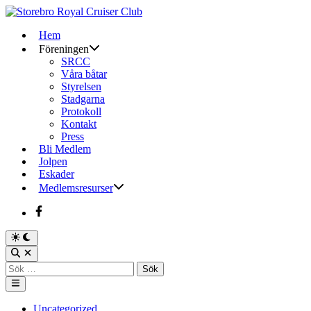
Skip
to
Hem
content
Föreningen
SRCC
Våra båtar
Styrelsen
Stadgarna
Protokoll
Kontakt
Press
Bli Medlem
Jolpen
Eskader
Medlemsresurser
Facebook
Switch
to
Open
dark
Search
Sök
mode
efter:
Main
Menu
Posted
Uncategorized