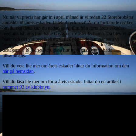
Nu när vi precis har går in i april månad är vi redan 22 Storebrobåtar
anmälda till årets eskader. Jättekul tycker vi! Är du fortfarnde osäker
om du ska delta kan du nedan se en film från förra årets eskader,
med alla båtarna från både Gryts och Västeriks hamn. Då blev vi 40
båtar och det var precis så att vi fick plats i de hamnar som vi
besökte. Och ombord på alla dessa vackra båtar bodde det 125 glada
deltagare… Ni kan säkert gissa hur trevliga dagar vi hade
tillsammans.
Vill du veta lite mer om årets eskader hittar du information om den
här på hemsidan
.
Vill du läsa lite mer om förra årets eskader hittar du en artikel i
nummer 93 av klubbnytt.