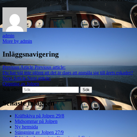
admin
More by admin
Inläggsnavigering
Previous Article
Previous article:
Du har väl inte glömt att det är dags att anmäla sig till årets eskader?
Next Article
Next article:
Öppning av Jolpen
Sök efter:
Senaste inläggen
Kräftskiva på Jolpen 29/8
Midsommar på Jolpen
Ny hemsida
Stängning av Jolpen 27/9