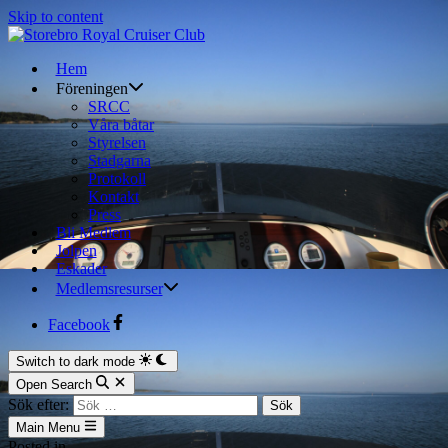
Skip to content
Hem
Föreningen
SRCC
Våra båtar
Styrelsen
Stadgarna
Protokoll
Kontakt
Press
Bli Medlem
Jolpen
Eskader
Medlemsresurser
Facebook
Switch to dark mode
Open Search
Sök efter:
Main Menu
Posted in