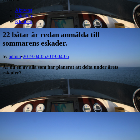
Aktivitet
Eskadern
Klubben
22 båtar är redan anmälda till
sommarens eskader.
by
admin
•
2019-04-05
2019-04-05
Är du en av alla som har planerat att delta under årets
eskader?