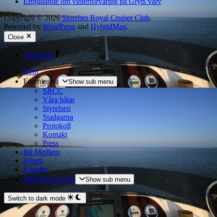
Erbjudande om vinterförvaring på Gryts varv
Copyright © 2026
Storebro Royal Cruiser Club
.
Powered by
WordPress
and
HybridMag
.
Close
Facebook
Hem
Föreningen
Show sub menu
SRCC
Våra båtar
Styrelsen
Stadgarna
Protokoll
Kontakt
Press
Bli Medlem
Jolpen
Eskader
Medlemsresurser
Show sub menu
Switch to dark mode