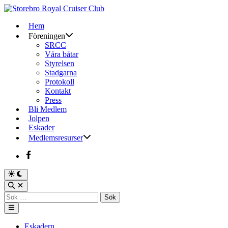
Skip
to
Hem
content
Föreningen
SRCC
Våra båtar
Styrelsen
Stadgarna
Protokoll
Kontakt
Press
Bli Medlem
Jolpen
Eskader
Medlemsresurser
Facebook
Switch
to
Open
dark
Search
Sök
mode
efter:
Main
Menu
Posted
Eskadern