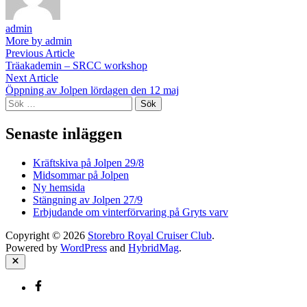
admin
More by admin
Inläggsnavigering
Previous
Previous Article
article:
Träakademin – SRCC workshop
Next
Next Article
article:
Öppning av Jolpen lördagen den 12 maj
Sök
efter:
Senaste inläggen
Kräftskiva på Jolpen 29/8
Midsommar på Jolpen
Ny hemsida
Stängning av Jolpen 27/9
Erbjudande om vinterförvaring på Gryts varv
Copyright © 2026
Storebro Royal Cruiser Club
.
Powered by
WordPress
and
HybridMag
.
Close
Facebook